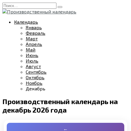
Перейти
Search
к
for:
содержанию
Календарь
Январь
Февраль
Март
Апрель
Май
Июнь
Июль
Август
Сентябрь
Октябрь
Ноябрь
Декабрь
Производственный календарь на
декабрь 2026 года
←